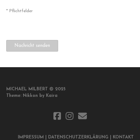
* Pflichtfelder
Bitte lasse dieses Feld leer.
Bitte lasse dieses Feld leer.
Bitte lasse dieses Feld leer.
MICHAEL MILBERT © 2025
Theme:
Nikkon
by Kaira
IMPRESSUM
|
DATENSCHUTZERKLÄRUNG
|
KONTAKT